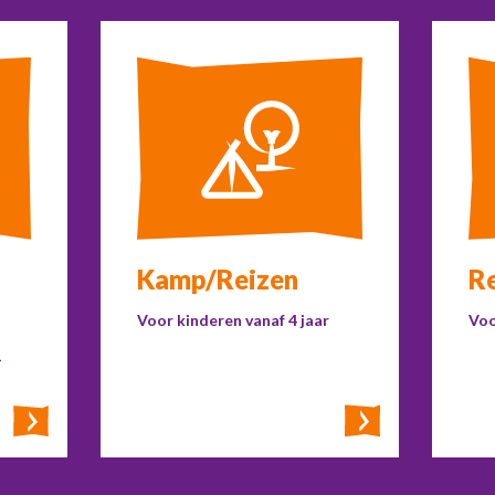
Kamp/Reizen
R
Voor kinderen vanaf 4 jaar
Voo
1