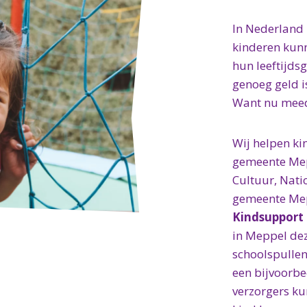
In Nederland 
kinderen kunn
hun leeftijds
genoeg geld i
Want nu meedo
Wij helpen ki
gemeente Mep
Cultuur, Nati
gemeente Mep
Kindsupport
in Meppel de
schoolspullen,
een bijvoorb
verzorgers ku