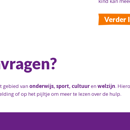
kind kan mee
Verder 
nvragen?
et gebied van
onderwijs, sport, cultuur
en
welzijn
. H
ier
lding of op het pijltje om meer te lezen over de hulp.