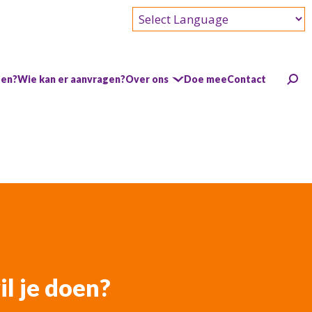
Powered by
gen?
Wie kan er aanvragen?
Over ons
Doe mee
Contact
l je doen?