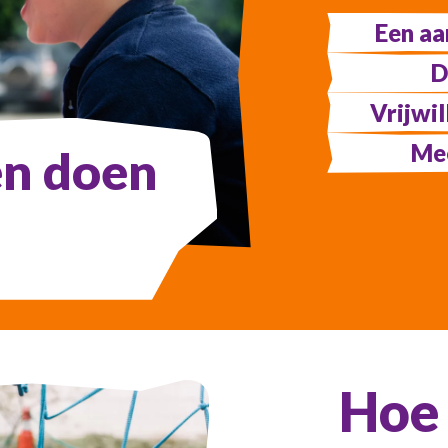
Een aa
D
Vrijwi
Me
en doen
Hoe 